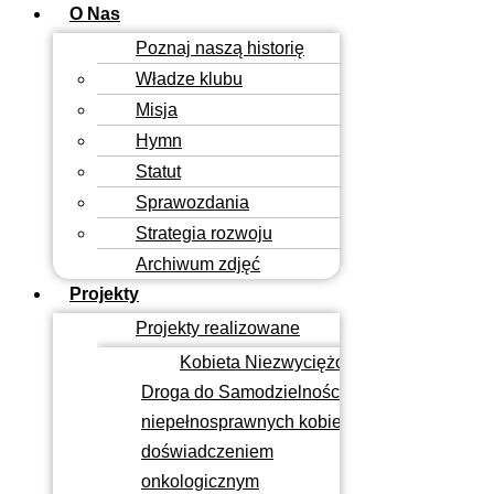
O Nas
Poznaj naszą historię
Władze klubu
Misja
Hymn
Statut
Sprawozdania
Strategia rozwoju
Archiwum zdjęć
Projekty
Projekty realizowane
Kobieta Niezwyciężona –
Droga do Samodzielności
niepełnosprawnych kobiet z
doświadczeniem
onkologicznym